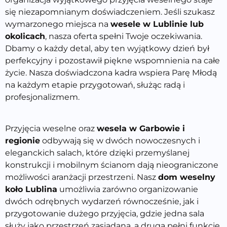
się niezapomnianym doświadczeniem. Jeśli szukasz
wymarzonego miejsca na
wesele w Lublinie lub
okolicach
, nasza oferta spełni Twoje oczekiwania.
Dbamy o każdy detal, aby ten wyjątkowy dzień był
perfekcyjny i pozostawił piękne wspomnienia na całe
życie. Nasza doświadczona kadra wspiera Parę Młodą
na każdym etapie przygotowań, służąc radą i
profesjona
lizmem.
Przyjęcia w
eselne oraz
wesela w Garbowie i
regionie
odbywają się w dwóch nowoczesnych i
eleganckich salach, które dzięki przemyślanej
konstrukcji i mobilnym ścianom dają nieograniczone
możliwości aranżacji przestrzeni. Nasz
dom weselny
koło Lublina
umożliwia zar
ówno organizowanie
dwóch odrębnych wydarzeń równocześnie, jak i
przygotowanie dużego przyjęcia, gdzie jedna sala
służy jako przestrzeń zasiadana, a druga pełni funkcję