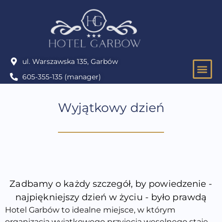
ul. Warszawska 135, Garbów
605-355-135 (manager)
IMPRE
Wyjątkowy dzień
Zadbamy o każdy szczegół, by powiedzenie -
najpiękniejszy dzień w życiu - było prawdą
Hotel Garbów to idealne miejsce, w którym
organizacja wyjątkowego przyjęcia weselnego staje