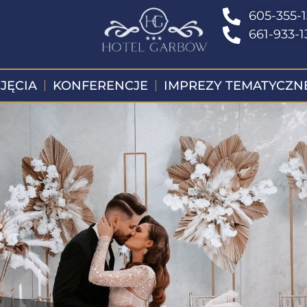
605-355-
661-933-1
JĘCIA
KONFERENCJE
IMPREZY TEMATYCZN