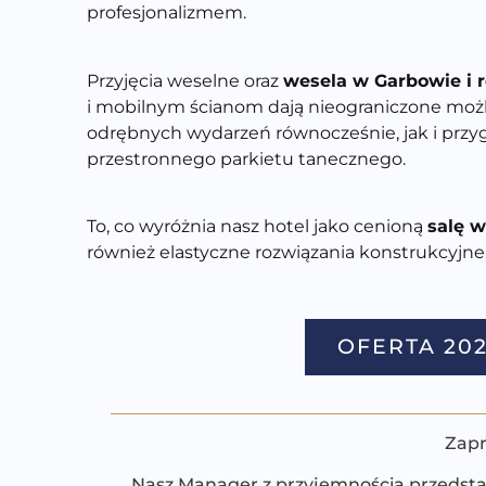
profesjona
lizmem.
Przyjęcia w
eselne oraz
wesela w Garbowie i r
i mobilnym ścianom dają nieograniczone możli
odrębnych wydarzeń równocześnie, jak i przygo
przestronnego parkietu tanecz
nego.
To, co wyróżnia nasz hotel
jako cenioną
salę 
również elastyczne rozwiązania konstrukcyjn
OFERTA 20
Zapr
Nasz Manager z przyjemnością przedstaw