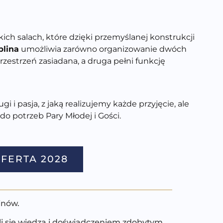
h salach, które dzięki przemyślanej konstrukcji
blina
umożliwia zar
ówno organizowanie dwóch
rzestrzeń zasiadana, a druga pełni funkcję
gi i pasja, z jaką realizujemy każde przyjęcie, ale
 do potrzeb Pary M
łodej i
Gości.
FERTA 2028
inów.
li się wiedzą i doświadczeniem zdobytym