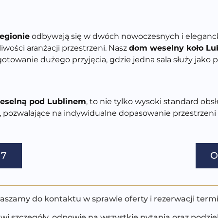
egionie
odbywają się w dwóch nowoczesnych i eleganckic
wości aranżacji przestrzeni. Nasz
dom weselny koło Lu
towanie dużego przyjęcia, gdzie jedna sala służy jako p
weselną pod Lublinem
,
to nie tylko wysoki standard obsłu
e, pozwalające na indywidualne dopasowanie przestrzeni
27
O
aszamy do kontaktu w sprawie oferty i rezerwacji term
i szczegóły, odpowie na wszystkie pytania oraz podzie