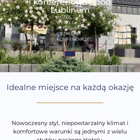
i konferencyjne pod
Lublinem
HOTEL
WESELE
RESTAURACJA
PRZYJĘCIA
KONFERENCJE
Idealne miejsce na każdą okazję
Nowoczesny styl, niepowtarzalny klimat i
komfortowe warunki są jednymi z wielu
atutów naszego Hotelu.