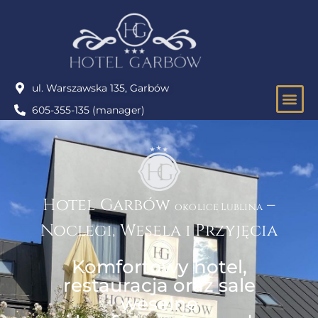
ul. Warszawska 135, Garbów
605-355-135 (manager)
IMPRE
Hotel Garbów
–
okolice Lublina
Noclegi, Wesela i Przyjęcia
Komfortowy hotel,
restauracja oraz sale
weselne