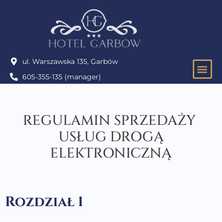
ul. Warszawska 135, Garbów
605-355-135 (manager)
IMPRE
REGULAMIN SPRZEDAŻY
USŁUG DROGĄ
ELEKTRONICZNĄ
Rozdział 1