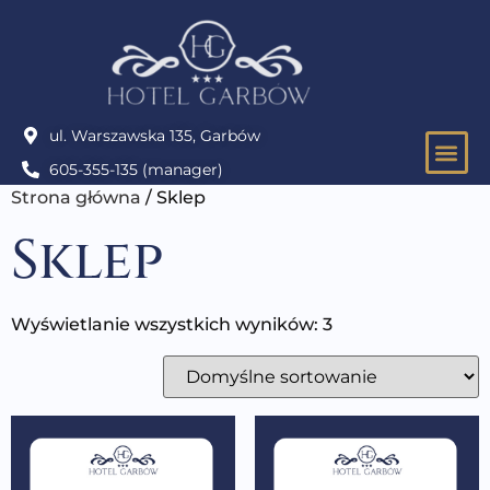
ul. Warszawska 135, Garbów
605-355-135 (manager)
IMPRE
Strona główna
/ Sklep
Sklep
Wyświetlanie wszystkich wyników: 3