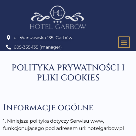
ul. Warszawska 135, Garbów
605-355-135 (manager)
IMPRE
POLITYKA PRYWATNOŚCI I
PLIKI COOKIES
Informacje ogólne
1. Niniejsza polityka dotyczy Serwisu www,
funkcjonującego pod adresem url: hotelgarbow.pl