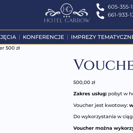
605-355-
661-933-1
JĘCIA
KONFERENCJE
IMPREZY TEMATYCZN
r 500 zł
Vouche
500,00
zł
Zakres usług:
pobyt w ho
Voucher jest kwotowy:
w
Do wykorzystania w cią
Voucher można wykorzys