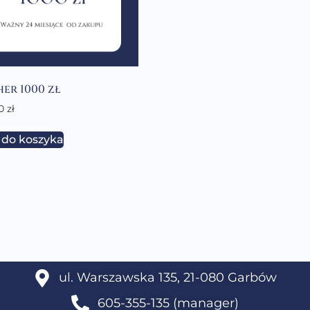
er 1000 zł
00
zł
 do koszyka
ul. Warszawska 135, 21-080 Garbów
605-355-135 (manager)