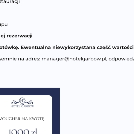
tauracji
upu
j rezerwacji
otówkę. Ewentualna niewykorzystana część wartości 
semnie na adres:
manager@hotelgarbow.pl
, odpowiedź