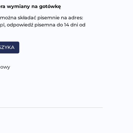
era wymiany na gotówkę
można składać pisemnie na adres:
pl
, odpowiedź pisemna do 14 dni od
SZYKA
towy