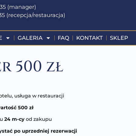
135 (manager)
35 (recepcja/restauracja)
E
GALERIA
FAQ
KONTAKT
SKLEP
r 500 zł
telu, usługa w restauracji
artość 500 zł
gu
24 m-cy
od zakupu
tać po uprzedniej rezerwacji